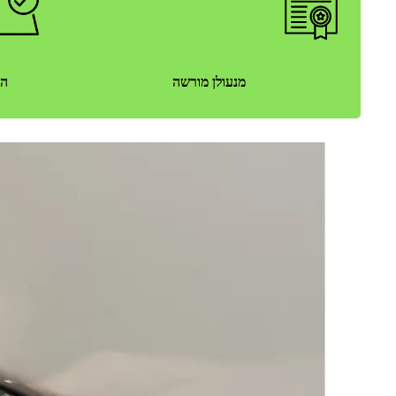
מנעולן מורשה
הגעה ת